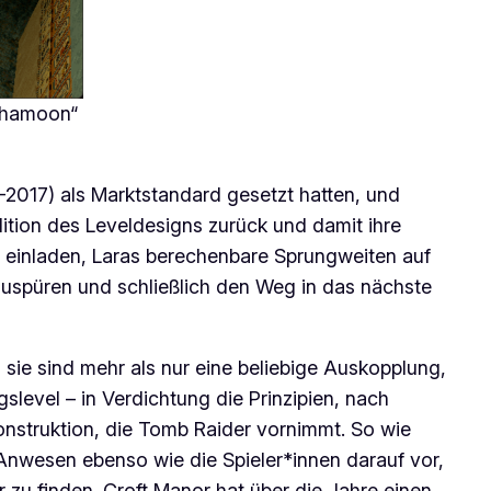
 Khamoon“
2017) als Marktstandard gesetzt hatten, und
adition des Leveldesigns zurück und damit ihre
einladen, Laras berechenbare Sprungweiten auf
zuspüren und schließlich den Weg in das nächste
 sie sind mehr als nur eine beliebige Auskopplung,
gslevel – in Verdichtung die Prinzipien, nach
onstruktion, die
Tomb Raider
vornimmt. So wie
 Anwesen ebenso wie die Spieler*innen darauf vor,
 zu finden.
Croft Manor
hat über die Jahre einen