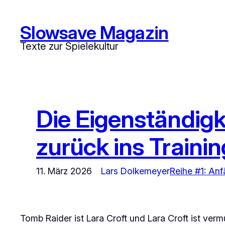
Zum
Inhalt
Slowsave Magazin
springen
Texte zur Spielekultur
Die Eigenständigk
zurück ins Trainin
11. März 2026
Lars Dolkemeyer
Reihe #1: An
Tomb Raider
ist Lara Croft und Lara Croft ist ver