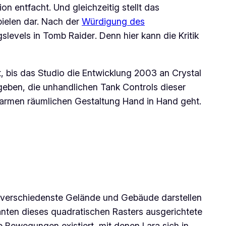
n entfacht. Und gleichzeitig stellt das
pielen dar. Nach der
Würdigung des
gslevels in
Tomb Raider
. Denn hier kann die Kritik
kt, bis das Studio die Entwicklung 2003 an
Crystal
geben, die unhandlichen
Tank Controls
dieser
onarmen räumlichen Gestaltung Hand in Hand geht.
e verschiedenste Gelände und Gebäude darstellen
anten dieses quadratischen Rasters ausgerichtete
e Bewegungen existiert, mit denen Lara sich in