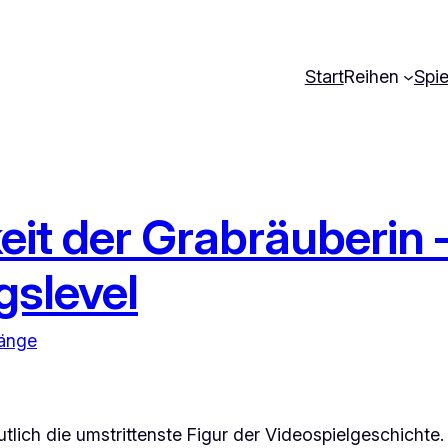
Start
Reihen
Spi
eit der Grabräuberin 
gslevel
fänge
mutlich die umstrittenste Figur der Videospielgeschichte.