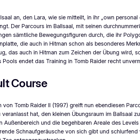
saal an, den Lara, wie sie mitteilt, in ihr „own persona
t. Der Parcours im Ballsaal, mit seinen durchnummerier
rungen sämtliche Bewegungsfiguren durch, die ihr Poly
platte, die auch in
Hitman
schon als besonderes Merkm
ug
, das auch in
Hitman
zum Zeichen der Übung wird, sc
 Pools endet das Training in
Tomb Raider
recht unvermi
ult Course
n von
Tomb Raider II
(1997) greift nun ebendiesen Parcou
zu veranlasst hat, den kleinen Übungsraum im Ballsaal 
 Außenbereich und die begehbaren Areale des Levels si
tierende Schnaufgeräusche von sich gibt und schlurfend