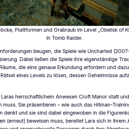
Blöcke, Plattformen und Grabraub im Level „Obelisk of
in
Tomb Raider
.
nforderungen beugen, die Spiele wie
Uncharted
(2007–
isierung. Dabei ließen die Spiele ihre eigenständige Tr
Räume, die eine genaue Erkundung erfordern und dazu 
 Rätsel eines Levels zu lösen, dessen Geheimnisse auf
 in Laras herrschaftlichem Anwesen
Croft Manor
statt und
 muss. Sie präsentieren – wie auch das
Hitman
-Trainin
n denkt und sie sind dabei eingewoben in die Figurenk
en (erneut) beweisen muss, bereitet Lara sich in ihrem
exe und anspruchsvolle Passagen durch ihre Abenteuer