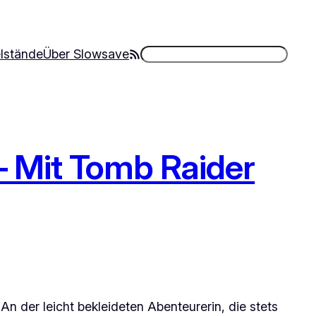
Suchen
RSS-Feed
elstände
Über Slowsave
– Mit Tomb Raider
 An der leicht bekleideten Abenteurerin, die stets