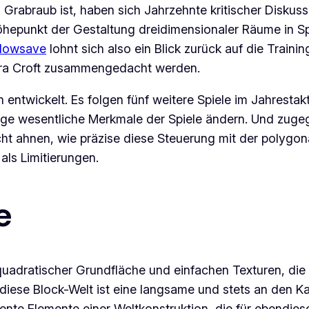
rabraub ist, haben sich Jahrzehnte kritischer Diskussio
Höhepunkt der Gestaltung dreidimensionaler Räume in S
lowsave
lohnt sich also ein Blick zurück auf die Trainin
Lara Croft zusammengedacht werden.
n
entwickelt. Es folgen fünf weitere Spiele im Jahresta
ge wesentliche Merkmale der Spiele ändern. Und zuge
nicht ahnen, wie präzise diese Steuerung mit der polyg
ls Limitierungen.
e
quadratischer Grundfläche und einfachen Texturen, di
iese Block-Welt ist eine langsame und stets an den K
nte Elemente einer Weltkonstruktion, die für ebendies